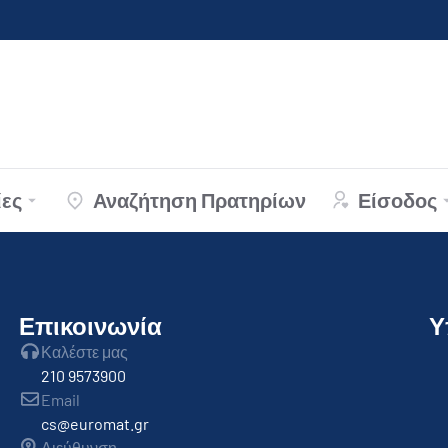
ες
Αναζήτηση Πρατηρίων
Είσοδος
Επικοινωνία
Υ
Καλέστε μας
210 9573900
Email
cs@euromat.gr
Διεύθυνση