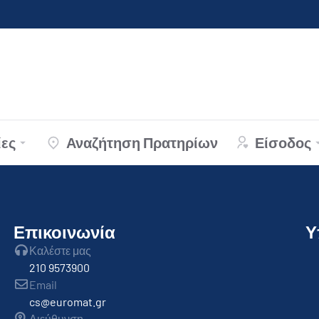
ες
Αναζήτηση Πρατηρίων
Είσοδος
Επικοινωνία
Υ
Καλέστε μας
210 9573900
Email
cs@euromat.gr
Διεύθυνση