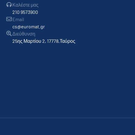
Καλέστε μας
210 9573900
Email
cs@euromat.gr
Διεύθυνση
25ης Μαρτίου 2, 17778,Ταύρος