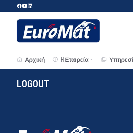
Αρχική
H Εταιρεία
Υπηρεσί
LOGOUT
You are here: