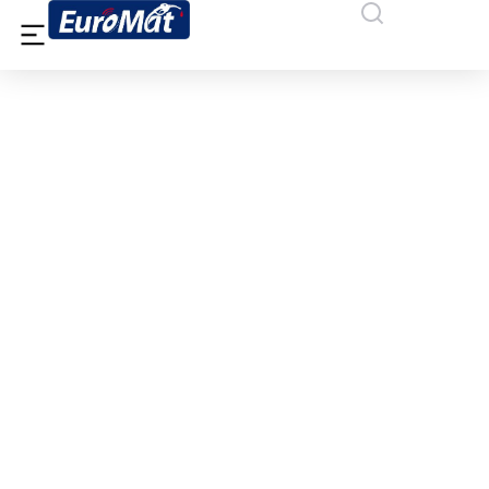
ΚΑΛΥΨΩ Κ.Ε.Α. Α.Ε. (BP) – ΒΟΛΟΣ