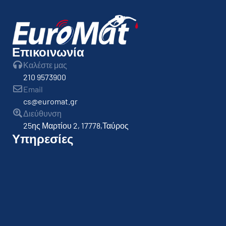
Επικοινωνία
Καλέστε μας
210 9573900
Email
cs@euromat.gr
Διεύθυνση
25ης Μαρτίου 2, 17778,Ταύρος
Υπηρεσίες