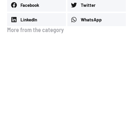
Facebook
Twitter
LinkedIn
WhatsApp
More from the category
🚗 Νέα λειτουργία στo site μας!
4 Αυγούστου, 2026
Μέσοι όροι τιμών Ιουλίου
3 Αυγούστου, 2026
Μέσοι όροι τιμών Α & Β & Γ
δεκαημέρου Ιουλίου
13 Ιουλίου, 2026
Μέσοι όροι τιμών Ιουνίου
13 Ιουλίου, 2026