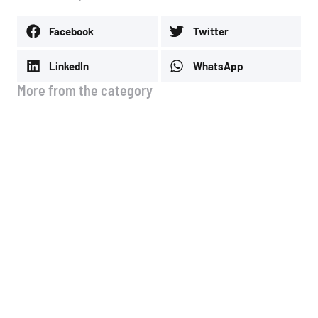
Facebook
Twitter
LinkedIn
WhatsApp
More from the category
🚗 Νέα λειτουργία στo site μας!
4 Αυγούστου, 2026
Μέσοι όροι τιμών Ιουλίου
3 Αυγούστου, 2026
Μέσοι όροι τιμών Α & Β & Γ
δεκαημέρου Ιουλίου
13 Ιουλίου, 2026
Μέσοι όροι τιμών Ιουνίου
13 Ιουλίου, 2026