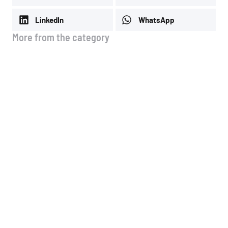
LinkedIn
WhatsApp
More from the category
🚗 Νέα λειτουργία στo site μας!
4 Αυγούστου, 2026
Μέσοι όροι τιμών Ιουλίου
3 Αυγούστου, 2026
Μέσοι όροι τιμών Α & Β & Γ
δεκαημέρου Ιουλίου
13 Ιουλίου, 2026
Μέσοι όροι τιμών Ιουνίου
13 Ιουλίου, 2026