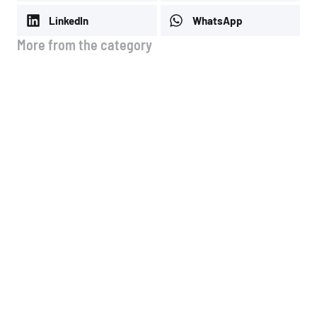
LinkedIn
WhatsApp
More from the category
🚗 Νέα λειτουργία στo site μας!
4 Αυγούστου, 2026
Μέσοι όροι τιμών Ιουλίου
3 Αυγούστου, 2026
Μέσοι όροι τιμών Α & Β & Γ
δεκαημέρου Ιουλίου
13 Ιουλίου, 2026
Μέσοι όροι τιμών Ιουνίου
13 Ιουλίου, 2026