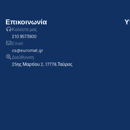
Επικοινωνία
Υ
Καλέστε μας
210 9573900
Email
cs@euromat.gr
Διεύθυνση
25ης Μαρτίου 2, 17778,Ταύρος