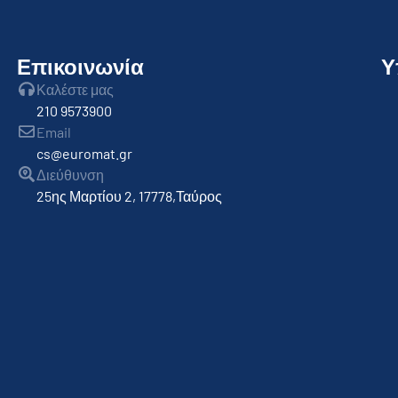
Επικοινωνία
Υ
Καλέστε μας
210 9573900
Email
cs@euromat.gr
Διεύθυνση
25ης Μαρτίου 2, 17778,Ταύρος