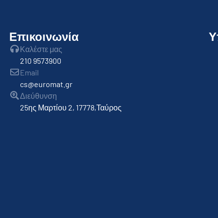
Επικοινωνία
Υ
Καλέστε μας
210 9573900
Email
cs@euromat.gr
Διεύθυνση
25ης Μαρτίου 2, 17778,Ταύρος