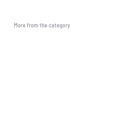
More from the category
🚗 Νέα λειτουργία στo site μας!
4 Αυγούστου, 2026
Μέσοι όροι τιμών Ιουλίου
3 Αυγούστου, 2026
Μέσοι όροι τιμών Α & Β & Γ
δεκαημέρου Ιουλίου
13 Ιουλίου, 2026
Μέσοι όροι τιμών Ιουνίου
13 Ιουλίου, 2026