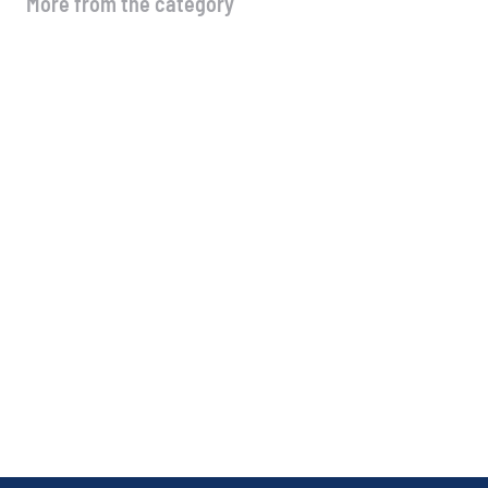
More from the category
🚗 Νέα λειτουργία στo site μας!
4 Αυγούστου, 2026
Μέσοι όροι τιμών Ιουλίου
3 Αυγούστου, 2026
Μέσοι όροι τιμών Α & Β & Γ
δεκαημέρου Ιουλίου
13 Ιουλίου, 2026
Μέσοι όροι τιμών Ιουνίου
13 Ιουλίου, 2026