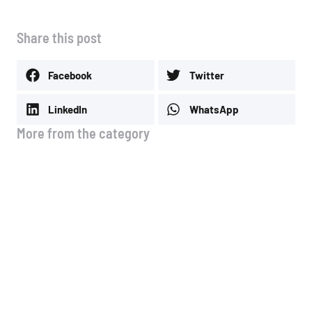
Share this post
Facebook
Twitter
LinkedIn
WhatsApp
More from the category
🚗 Νέα λειτουργία στo site μας!
4 Αυγούστου, 2026
Μέσοι όροι τιμών Ιουλίου
3 Αυγούστου, 2026
Μέσοι όροι τιμών Α & Β & Γ
δεκαημέρου Ιουλίου
13 Ιουλίου, 2026