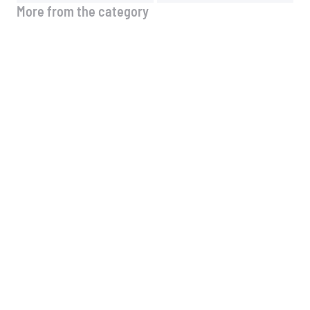
More from the category
🚗 Νέα λειτουργία στo site μας!
4 Αυγούστου, 2026
Μέσοι όροι τιμών Ιουλίου
3 Αυγούστου, 2026
Μέσοι όροι τιμών Α & Β & Γ
δεκαημέρου Ιουλίου
13 Ιουλίου, 2026
Μέσοι όροι τιμών Ιουνίου
13 Ιουλίου, 2026