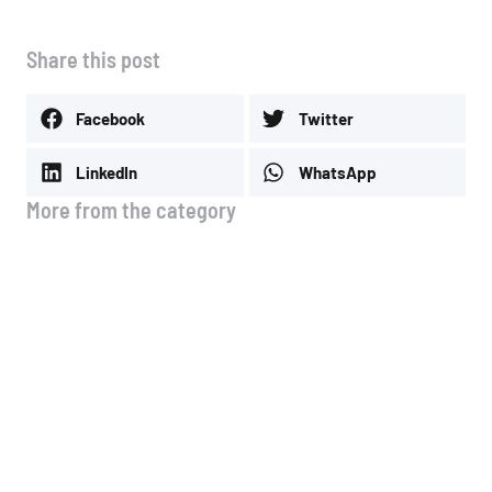
Share this post
Facebook
Twitter
LinkedIn
WhatsApp
More from the category
🚗 Νέα λειτουργία στo site μας!
4 Αυγούστου, 2026
Μέσοι όροι τιμών Ιουλίου
3 Αυγούστου, 2026
Μέσοι όροι τιμών Α & Β & Γ
δεκαημέρου Ιουλίου
13 Ιουλίου, 2026