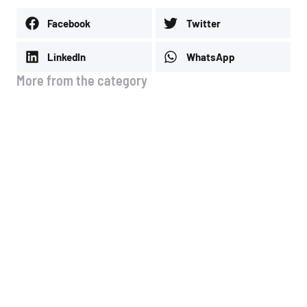
Facebook
Twitter
LinkedIn
WhatsApp
More from the category
🚗 Νέα λειτουργία στo site μας!
4 Αυγούστου, 2026
Μέσοι όροι τιμών Ιουλίου
3 Αυγούστου, 2026
Μέσοι όροι τιμών Α & Β & Γ
δεκαημέρου Ιουλίου
13 Ιουλίου, 2026
Μέσοι όροι τιμών Ιουνίου
13 Ιουλίου, 2026